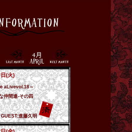
7日(火)
e aLivevol.18～
！な仲間達-その四
UEST:進藤久明
7日(金)