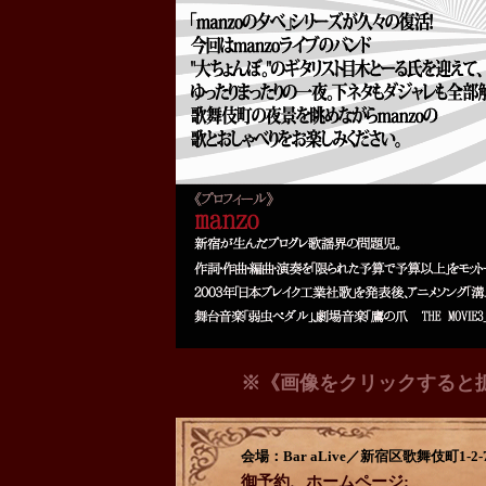
※《画像をクリックすると
会場：Bar aLive／新宿区歌舞伎町1-2
御予約、ホームページ: