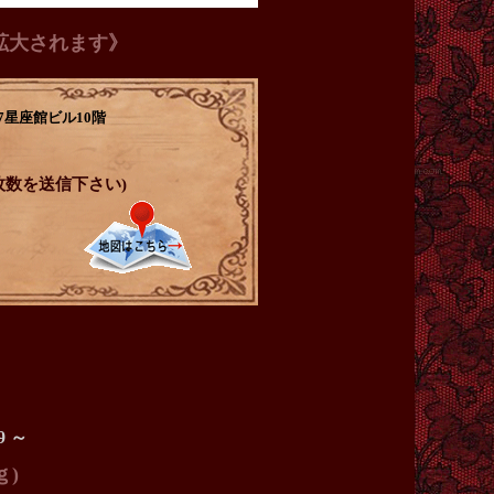
拡大されます》
-7星座館ビル10階
、枚数を送信下さい)
19 ～
ｇ)