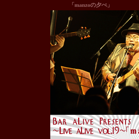
「manzoの夕べ」