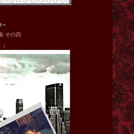
18～
達-その四
！」