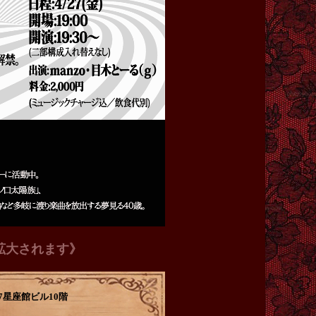
拡大されます》
-7星座館ビル10階