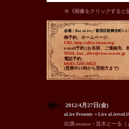
※《画像をクリックすると
会場：Bar aLive／新宿区歌舞伎町1-2
御予約、ホームページ:
URL:http://alive.oiran.org/
e-mail予約:(お名前、ご連絡先
MAIL:bar_alive@rose.ocn.ne.jp
電話予約:
tel:03-3205-6823
(営業中21時から翌朝方まで)
2012/4月27日(金)
aLive Presents ～Live aLivevol.
出演:manzo・目木とーる（