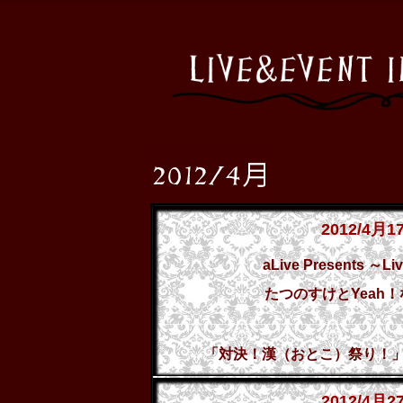
2012/4月1
aLive Presents ～Liv
たつのすけとYeah
「対決！漢（おとこ）祭り！」G
2012/4月2