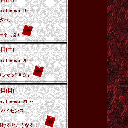
e aLivevol.19 ～
の夕べ」
とーる（ｇ）
8日(土)
e aLivevol.20 ～
ワンマン”＃３」
9日(日)
e aLivevol.21 ～
とハイセンス
続けるとこうなる！」